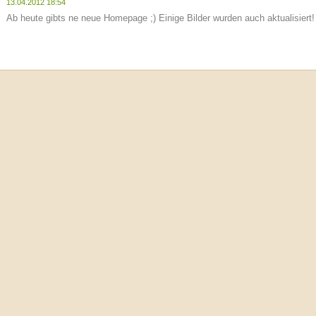
13.04.2012 18:54
Ab heute gibts ne neue Homepage ;) Einige Bilder wurden auch aktualisiert!