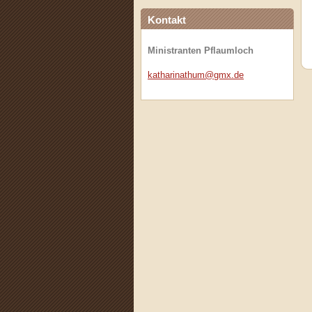
Kontakt
Ministranten Pflaumloch
katharin
athum@gm
x.de